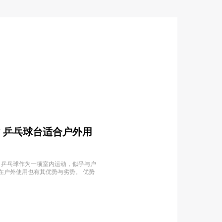
站 乒乓球台适合户外用
 乒乓球作为一项室内运动，似乎与户
在户外使用也有其优势与劣势。 优势