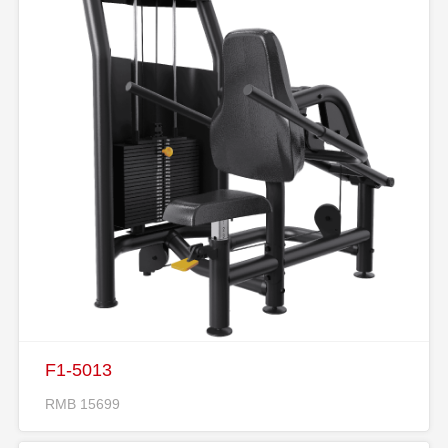
F1-5013
RMB 15699