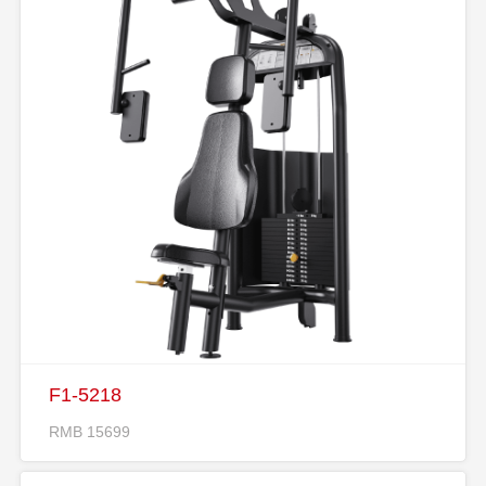
F1-5218
RMB 15699