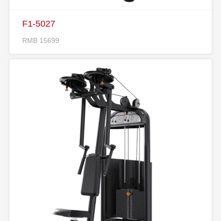
F1-5027
RMB 15699