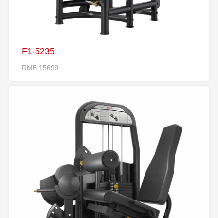
F1-5235
RMB 15699