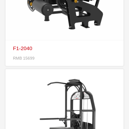
F1-2040
RMB 15699