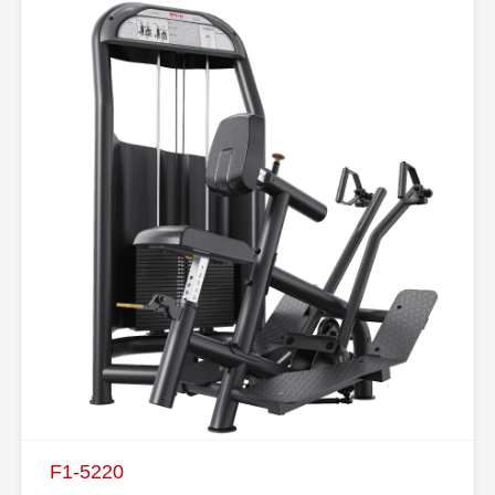
F1-5220