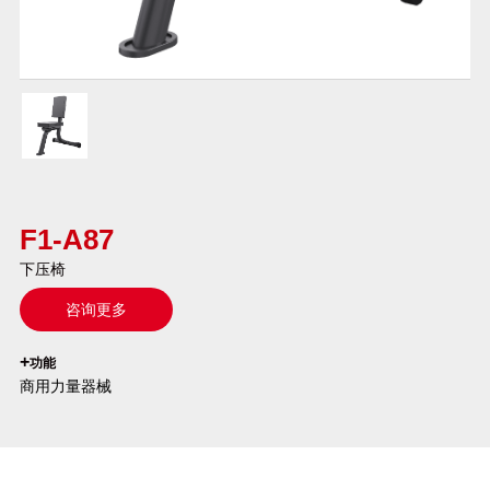
F1-A87
下压椅
咨询更多
`
+
功能
商用力量器械