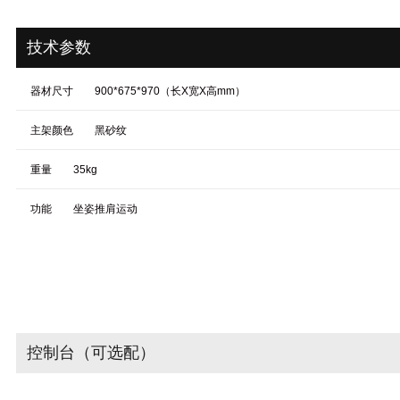
技术参数
器材尺寸
900*675*970（长X宽X高mm）
主架颜色
黑砂纹
重量
35kg
功能
坐姿推肩运动
控制台（可选配）