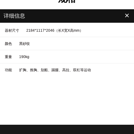
＋
详细信息
器材尺寸
2184*1117*2046（长X宽X高mm）
颜色
黑砂纹
重量
190kg
功能
扩胸、推胸、划船、踢腿、高拉、双杠等运动