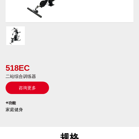
518EC
二站综合训练器
咨询更多
`
+
功能
家庭健身
规格