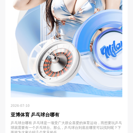
2026-07-10
亚博体育 乒乓球台哪有
乒乓球台哪有 乒乓球是一项受广大群众喜爱的体育运动，而想要玩乒乓
球就需要有一个乒乓球台。那么，乒乓球台到底在哪里可以找到呢？下
面就为大家介绍几个常见的乒