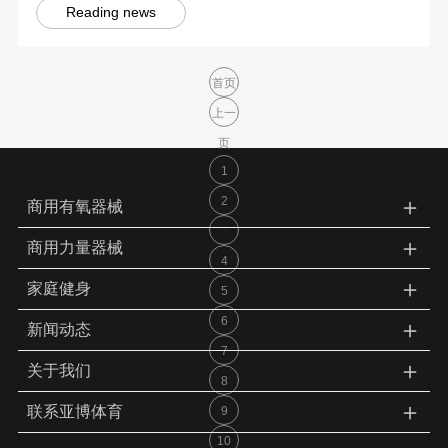
Reading news
首页
上一
页
1
＋
2
商用有氧器械
3
＋
商用力量器械
4
＋
家庭健身
5
6
＋
新闻动态
7
＋
关于我们
8
＋
联系亚博体育
9
10