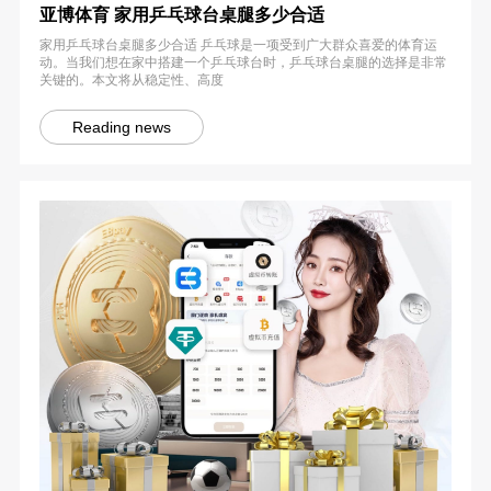
亚博体育 家用乒乓球台桌腿多少合适
家用乒乓球台桌腿多少合适 乒乓球是一项受到广大群众喜爱的体育运
动。当我们想在家中搭建一个乒乓球台时，乒乓球台桌腿的选择是非常
关键的。本文将从稳定性、高度
Reading news