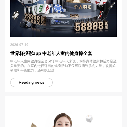
2026-07-10
世界杯投彩app 中老年人室内健身操全套
中老年人室内健身操全套 对于中老年人来说，保持身体健康和活力是至
关重要的。在室内进行适当的健身活动不仅可以增强肌肉力量，改善柔
韧性和平衡能力，还可以促进
Reading news