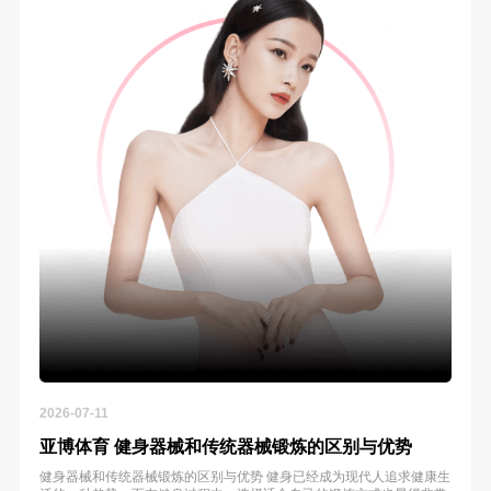
2026-07-11
亚博体育 健身器械和传统器械锻炼的区别与优势
健身器械和传统器械锻炼的区别与优势 健身已经成为现代人追求健康生