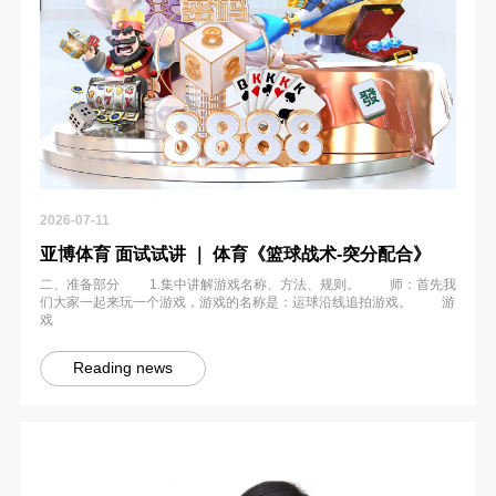
2026-07-11
亚博体育 面试试讲 ｜ 体育《篮球战术-突分配合》
二、准备部分 1.集中讲解游戏名称、方法、规则。 师：首先我
们大家一起来玩一个游戏，游戏的名称是：运球沿线追拍游戏。 游
戏
Reading news